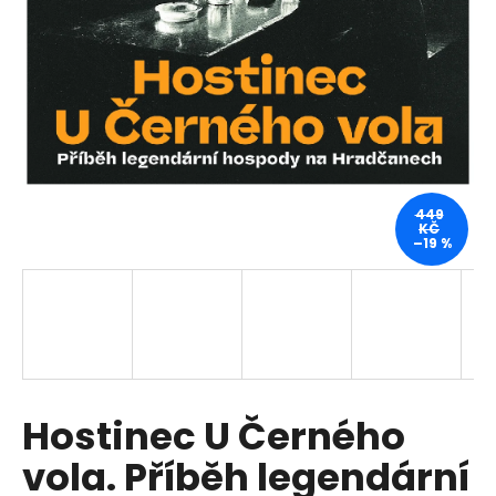
a
j
í
t
?
449
KČ
–19 %
HLEDAT
D
o
p
Hostinec U Černého
o
r
vola. Příběh legendární
u