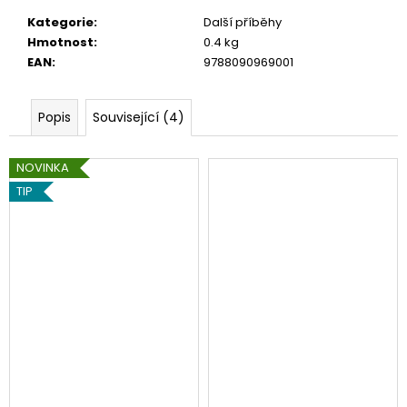
Kategorie
:
Další příběhy
Hmotnost
:
0.4 kg
EAN
:
9788090969001
Popis
Související (4)
NOVINKA
TIP