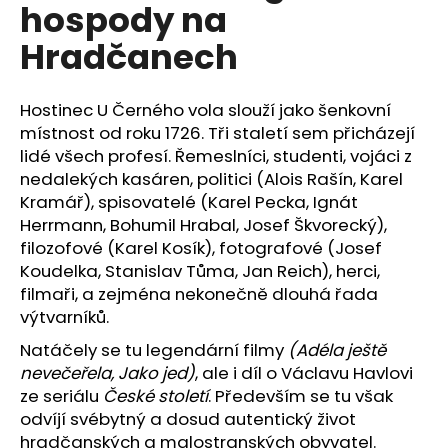
č
hospody na
u
Hradčanech
j
e
m
Hostinec U Černého vola slouží jako šenkovní
e
místnost od roku 1726. Tři staletí sem přicházejí
lidé všech profesí. Řemeslníci, studenti, vojáci z
PRAŽSKÉ
nedalekých kasáren, politici (Alois Rašín, Karel
PŘÍBĚHY
Kramář), spisovatelé (Karel Pecka, Ignát
5
–
Herrmann, Bohumil Hrabal, Josef Škvorecký),
KRAJINOU
filozofové (Karel Kosík), fotografové (Josef
ŽIDOVSKÉHO
Koudelka, Stanislav Tůma, Jan Reich), herci,
GHETTA
filmaři, a zejména nekonečně dlouhá řada
428
výtvarníků.
Kč
Natáčely se tu legendární filmy
(Adéla ještě
nevečeřela, Jako jed)
, ale i díl o Václavu Havlovi
ze seriálu
České století
. Především se tu však
odvíjí svébytný a dosud autentický život
hradčanských a malostranských obyvatel.