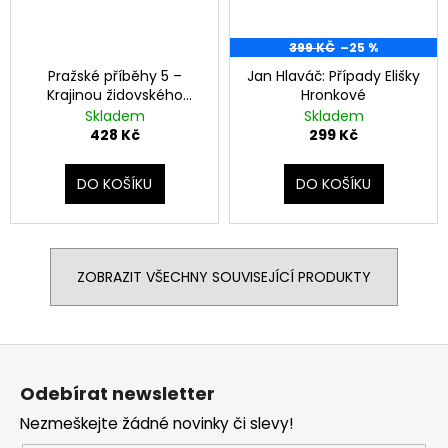
399 KČ
–25 %
Pražské příběhy 5 –
Jan Hlaváč: Případy Elišky
Krajinou židovského
Hronkové
ghetta
Skladem
Skladem
428 Kč
299 Kč
DO KOŠÍKU
DO KOŠÍKU
ZOBRAZIT VŠECHNY SOUVISEJÍCÍ PRODUKTY
Z
á
Odebírat newsletter
p
Nezmeškejte žádné novinky či slevy!
a