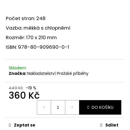
Počet stran: 248
Vazba: měkká s chlopněmi
Rozměr: 170 x 210 mm
ISBN: 978-80-909690-0-1
Skladem
Značka:
Nakladatelství Pražské příběhy
449 Kč
–19 %
360 Kč
Měrná
DO KOŠÍKU
cena:
Zeptat se
Sdílet