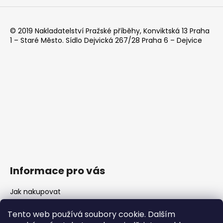
a
j
© 2019 Nakladatelství Pražské příběhy, Konviktská 13 Praha
í
1 – Staré Město. Sídlo Dejvická 267/28 Praha 6 – Dejvice
t
?
HLEDAT
D
o
Informace pro vás
p
o
Jak nakupovat
r
Doprava a platba
u
Tento web používá soubory cookie. Dalším
Kontaktujte nás