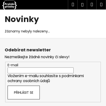
K
Přejít
Hledat
Náku
M
Přihlášen
na
o
obsah
Zpět
Zpět
košík
š
Novinky
í
C
k
o
Záznamy nebyly nalezeny...
p
Z
o
á
t
Odebírat newsletter
p
ř
Nezmeškejte žádné novinky či slevy!
a
e
t
E-mail
b
í
u
Vložením e-mailu souhlasíte s
podmínkami
j
ochrany osobních údajů
e
t
PŘIHLÁSIT SE
e
n