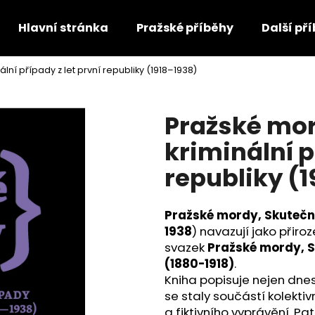
Hlavní stránka
Pražské příběhy
Další př
ní případy z let první republiky (1918–1938)
Co potřebujete najít?
Pražské mor
HLEDAT
kriminální p
republiky (
Doporučujeme
Pražské mordy, Skutečné 
1938
) navazují jako přir
svazek
Pražské mordy, S
(1880-1918)
.
Kniha popisuje nejen dnes
se staly součástí kolekti
a fiktivního vyprávění. P