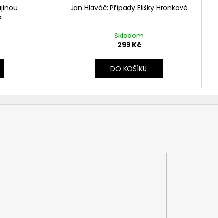
ajinou
Jan Hlaváč: Případy Elišky Hronkové
a
Skladem
299 Kč
DO KOŠÍKU