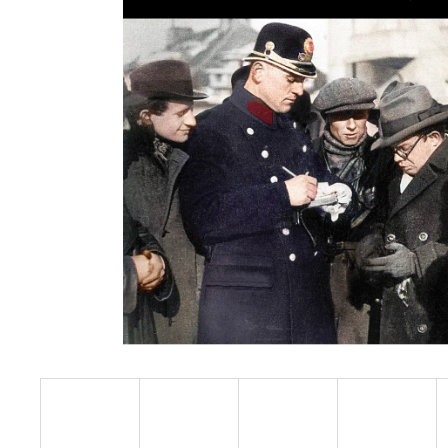
JINDŘICH ŠOUR: ŽIVOT MEZI PRAŽSKÝMI
TROLEJBUSY
419 Kč