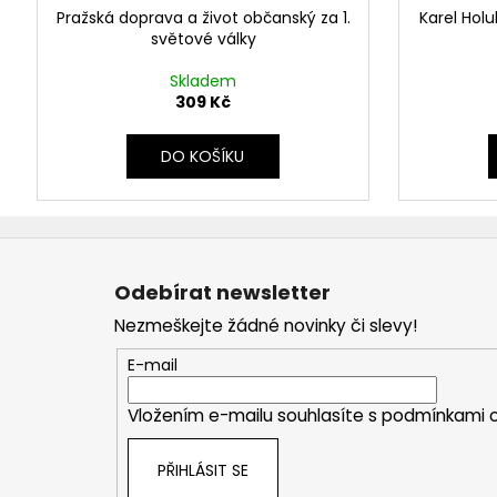
Pražská doprava a život občanský za 1.
Karel Hol
světové války
Skladem
309 Kč
DO KOŠÍKU
Z
á
Odebírat newsletter
p
Nezmeškejte žádné novinky či slevy!
a
t
E-mail
í
Vložením e-mailu souhlasíte s
podmínkami o
PŘIHLÁSIT SE