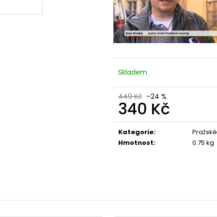
Skladem
449 Kč
–24 %
340 Kč
Měrná
cena:
Kategorie
:
Pražské
Hmotnost
:
0.75 kg