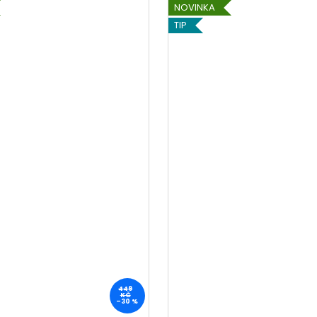
NOVINKA
TIP
449
KČ
–30 %