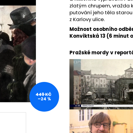
PRAŽSKÉ PŘÍBĚHY 5 – KRAJINOU
HOSTINEC U ČER
zlatým chrupem, vražda k
ŽIDOVSKÉHO GHETTA
LEGENDÁRNÍ HO
HRADČANECH
putování jeho těla starou
428 Kč
z Karlovy ulice.
360 Kč
Původně:
449 
Možnost osobního odběr
Konviktská 13 (6 minut 
Pražské mordy v report
449 KČ
–24 %