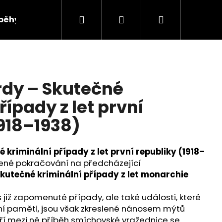
Hledat
Přihlášení
Nákupní
íběhy
košík
dy – Skutečné
řípady z let první
1918–1938)
kriminální případy z let první republiky
(1918–
ozené pokračování na předcházející
kutečné kriminální případy z let monarchie
 již zapomenuté případy, ale také události, které
Následující
vní paměti, jsou však zkreslené nánosem mýtů
atří mezi ně příběh smíchovské vražednice se