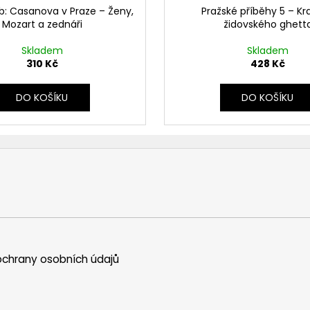
ub: Casanova v Praze – Ženy,
Pražské příběhy 5 – Kr
Mozart a zednáři
židovského ghett
Skladem
Skladem
310 Kč
428 Kč
DO KOŠÍKU
DO KOŠÍKU
chrany osobních údajů