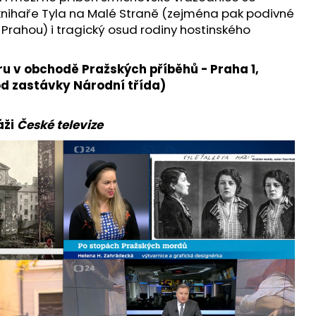
NÉHO VOLA. PŘÍBĚH
nihaře Tyla na Malé Straně (zejména pak podivné
SPODY NA
 Prahou) i tragický osud rodiny hostinského
Kč
u v obchodě Pražských příběhů - Praha 1,
od zastávky Národní třída)
áži
České televize