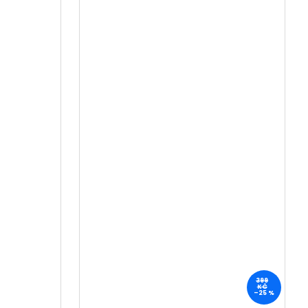
399
KČ
–25 %