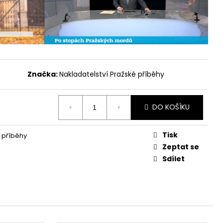
Značka:
Nakladatelství Pražské příběhy
DO KOŠÍKU
Tisk
 příběhy
Zeptat se
Sdílet