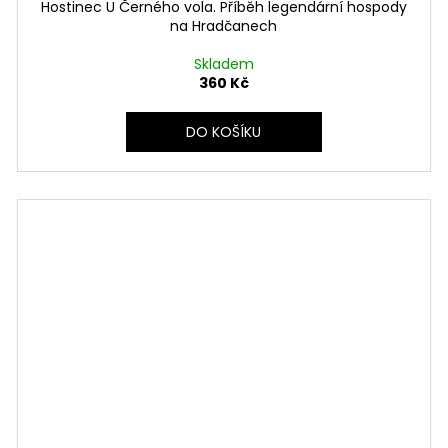
Hostinec U Černého vola. Příběh legendární hospody
na Hradčanech
Skladem
360 Kč
DO KOŠÍKU