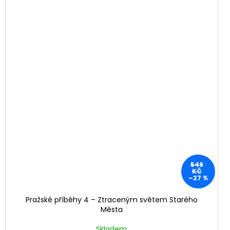
549
KČ
–27 %
Pražské příběhy 4 – Ztraceným světem Starého
Města
Skladem