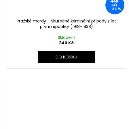
449
KČ
–24 %
Pražské mordy – Skutečné kriminální případy z let
první republiky (1918–1938)
Skladem
340 Kč
DO KOŠÍKU