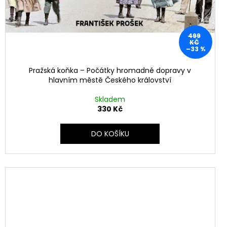
499
KČ
–33 %
Pražská koňka – Počátky hromadné dopravy v
hlavním městě Českého království
Skladem
330 Kč
DO KOŠÍKU