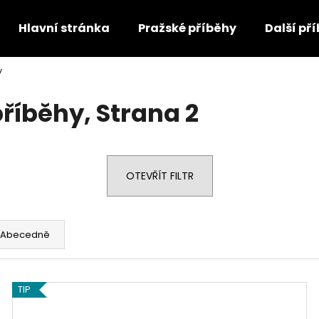
Hlavní stránka
Pražské příběhy
Další př
y
Co potřebujete najít?
příběhy
, Strana 2
HLEDAT
OTEVŘÍT FILTR
Doporučujeme
Abecedně
TIP