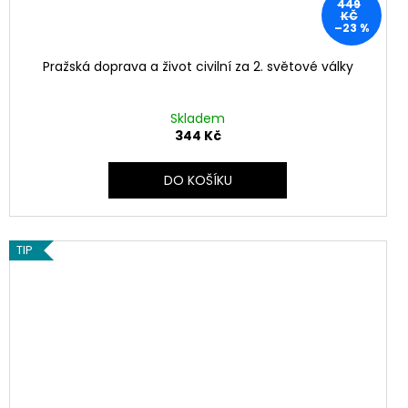
449
KČ
–23 %
Pražská doprava a život civilní za 2. světové války
Skladem
344 Kč
DO KOŠÍKU
TIP