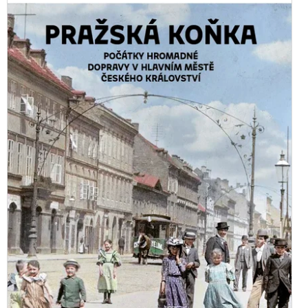
NÉHO VOLA. PŘÍBĚH
SPODY NA
Kč