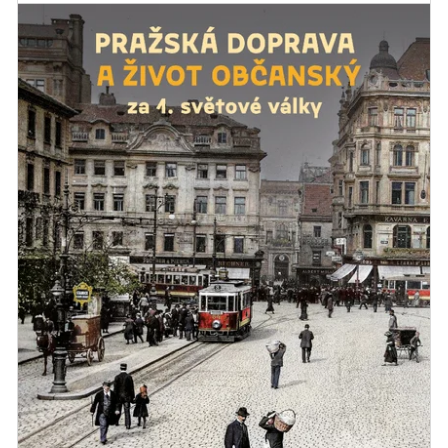
PRAŽSKÉ PŘÍBĚHY 5 – KRAJINOU
HOSTINEC U ČER
ŽIDOVSKÉHO GHETTA
LEGENDÁRNÍ HO
HRADČANECH
428 Kč
360 Kč
Původně:
449 