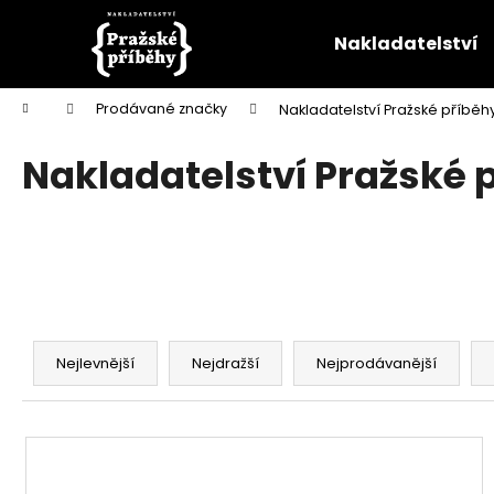
K
Přejít
na
o
Nakladatelství
obsah
Zpět
Zpět
š
do
do
í
Domů
Prodávané značky
Nakladatelství Pražské příběh
k
obchodu
obchodu
Nakladatelství Pražské 
Ř
a
Nejlevnější
Nejdražší
Nejprodávanější
z
e
V
n
ý
í
p