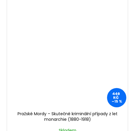
449
KČ
–15 %
Pražské Mordy – Skutečné kriminální případy z let
monarchie (1880-1918)
Skladem